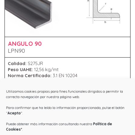
ANGULO 90
LPN90
Calidad:
S275JR
Peso UAHE:
12,56 kg/mt
Norma Certificado:
3.1 EN 10204
Normativa Material:
EN 10056-2
Dimensiones:
90x90x9 mm
Utilizamos cookies propias para fines funcionales dirigidos a permitir la
correcta navegación por nuestra página web.
Para confirmar que ha leído la información proporcionada, pulse el botón
“
Acepto
”.
Puede obtener más información consultando nuestra
Política de
Cookies
*
.