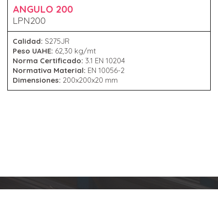
ANGULO 200
LPN200
Calidad:
S275JR
Peso UAHE:
62,30 kg/mt
Norma Certificado:
3.1 EN 10204
Normativa Material:
EN 10056-2
Dimensiones:
200x200x20 mm