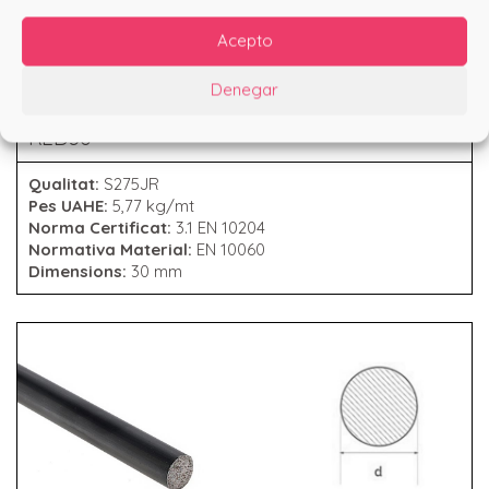
Acepto
Denegar
RODÓ COMERCIAL 30
RED30
Qualitat:
S275JR
Pes UAHE:
5,77 kg/mt
Norma Certificat:
3.1 EN 10204
Normativa Material:
EN 10060
Dimensions:
30 mm